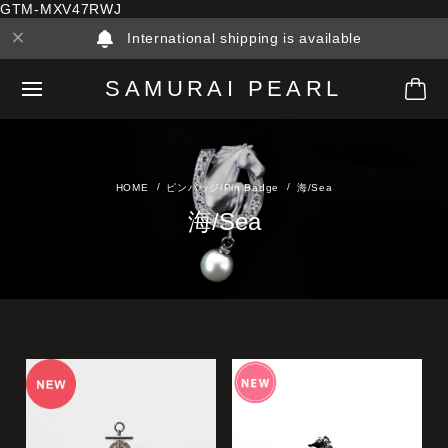
GTM-MXV47RWJ
International shipping is available
SAMURAI PEARL
ピンバッジ/Pin Badge
海/Sea
海/Sea