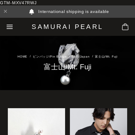
GTM-MXV47RWJ
International shipping is available
SAMURAI PEARL
ピンバッジ/Pin Badge
日本/Japan
富士山/Mt. Fuji
富士山/Mt. Fuji