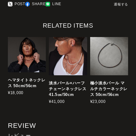
POST
SHARE
LINE
通報する
RELATED ITEMS
ヘマタイトネックレ
淡水パール×ハーフ
極小淡水パール マ
ス 50cm/56cm
チェーンネックレス
ルチカラーネックレ
¥18,000
41.5㎝/50cm
ス 50cm/56cm
¥41,000
¥23,000
REVIEW
レビュー