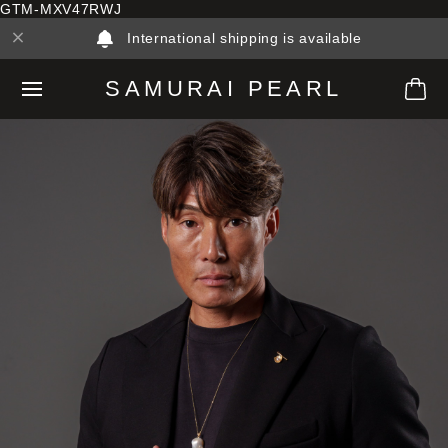
GTM-MXV47RWJ
International shipping is available
SAMURAI PEARL